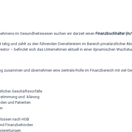
rnehmens im Gesundheitswesen suchen wir derzeit einen
Finanzbuchhalter (m
 tätig und zählt zu den führenden Dienstleistern im Bereich privatärztlicher 
vestor – befindet sich das Unternehmen aktuell in einer dynamischen Wachstu
rung zusammen und übernehmen eine zentrale Rolle im Finanzbereich mit viel G
icher Geschäftsvorfälle
stimmung und -klärung
nden und Patienten
en
chlüssen nach HGB
 und Finanzbehörden
Auswertungen