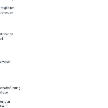
ätigkeiten
nbarungen
lifikation
il
tsweise
eschäftsführung
sphase
stungen
ebung